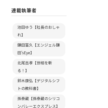
連載執筆者
池田ゆう【社長のおしゃ
れ】
鎌田富久【エンジェル鎌
田’sEye】
北尾吉孝【世相を斬
る！】
鈴木康弘【デジタルシフ
トの教科書】
孫泰蔵【孫泰蔵のシリコ
ンバレーエクスプレス】