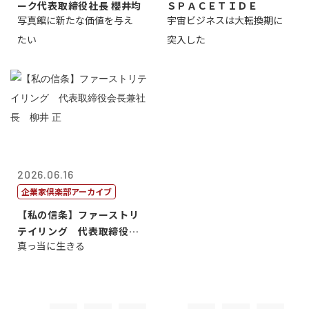
ーク代表取締役社長 櫻井均
ＳＰＡＣＥＴＩＤＥ
写真館に新たな価値を与え
宇宙ビジネスは大転換期に
たい
突入した
2026.06.16
企業家倶楽部アーカイブ
【私の信条】ファーストリ
テイリング 代表取締役会
真っ当に生きる
長兼社長 柳...