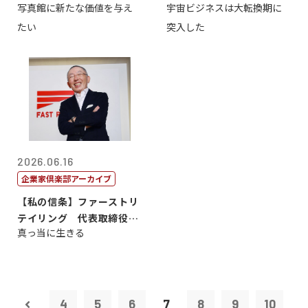
写真館に新たな価値を与え
宇宙ビジネスは大転換期に
たい
突入した
2026.06.16
企業家倶楽部アーカイブ
【私の信条】ファーストリ
テイリング 代表取締役会
真っ当に生きる
長兼社長 柳...
4
5
6
7
8
9
10