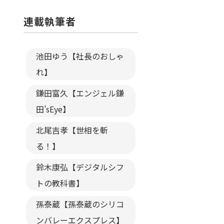
連載執筆者
池田ゆう【社長のおしゃ
れ】
鎌田富久【エンジェル鎌
田’sEye】
北尾吉孝【世相を斬
る！】
鈴木康弘【デジタルシフ
トの教科書】
孫泰蔵【孫泰蔵のシリコ
ンバレーエクスプレス】