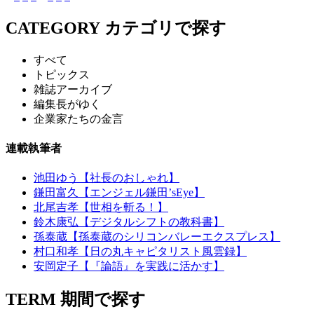
CATEGORY
カテゴリで探す
すべて
トピックス
雑誌アーカイブ
編集長がゆく
企業家たちの金言
連載執筆者
池田ゆう【社長のおしゃれ】
鎌田富久【エンジェル鎌田’sEye】
北尾吉孝【世相を斬る！】
鈴木康弘【デジタルシフトの教科書】
孫泰蔵【孫泰蔵のシリコンバレーエクスプレス】
村口和孝【日の丸キャピタリスト風雲録】
安岡定子【『論語』を実践に活かす】
TERM
期間で探す