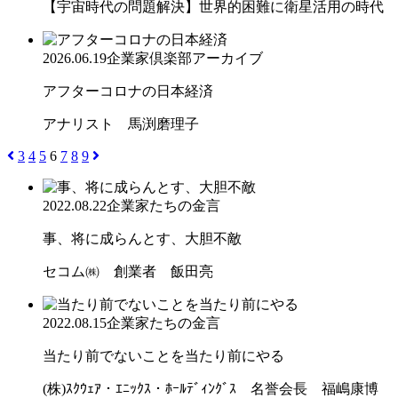
【宇宙時代の問題解決】世界的困難に衛星活用の時代
2026.06.19
企業家倶楽部アーカイブ
アフターコロナの日本経済
アナリスト 馬渕磨理子
3
4
5
6
7
8
9
2022.08.22
企業家たちの金言
事、将に成らんとす、大胆不敵
セコム㈱ 創業者 飯田亮
2022.08.15
企業家たちの金言
当たり前でないことを当たり前にやる
(株)ｽｸｳｪｱ・ｴﾆｯｸｽ・ﾎｰﾙﾃﾞｨﾝｸﾞｽ 名誉会長 福嶋康博