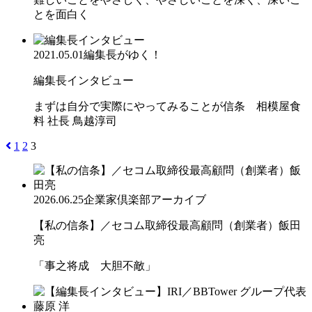
とを面白く
2021.05.01
編集長がゆく！
編集長インタビュー
まずは自分で実際にやってみることが信条 相模屋食
料 社長 鳥越淳司
1
2
3
2026.06.25
企業家倶楽部アーカイブ
【私の信条】／セコム取締役最高顧問（創業者）飯田
亮
「事之将成 大胆不敵」