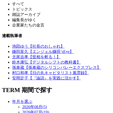
すべて
トピックス
雑誌アーカイブ
編集長がゆく
企業家たちの金言
連載執筆者
池田ゆう【社長のおしゃれ】
鎌田富久【エンジェル鎌田’sEye】
北尾吉孝【世相を斬る！】
鈴木康弘【デジタルシフトの教科書】
孫泰蔵【孫泰蔵のシリコンバレーエクスプレス】
村口和孝【日の丸キャピタリスト風雲録】
安岡定子【『論語』を実践に活かす】
TERM
期間で探す
年月を選ぶ
2026年08月(5)
2026年07月(19)