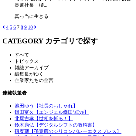
長兼社長 柳...
真っ当に生きる
4
5
6
7
8
9
10
CATEGORY
カテゴリで探す
すべて
トピックス
雑誌アーカイブ
編集長がゆく
企業家たちの金言
連載執筆者
池田ゆう【社長のおしゃれ】
鎌田富久【エンジェル鎌田’sEye】
北尾吉孝【世相を斬る！】
鈴木康弘【デジタルシフトの教科書】
孫泰蔵【孫泰蔵のシリコンバレーエクスプレス】