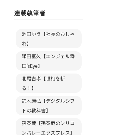
連載執筆者
池田ゆう【社長のおしゃ
れ】
鎌田富久【エンジェル鎌
田’sEye】
北尾吉孝【世相を斬
る！】
鈴木康弘【デジタルシフ
トの教科書】
孫泰蔵【孫泰蔵のシリコ
ンバレーエクスプレス】