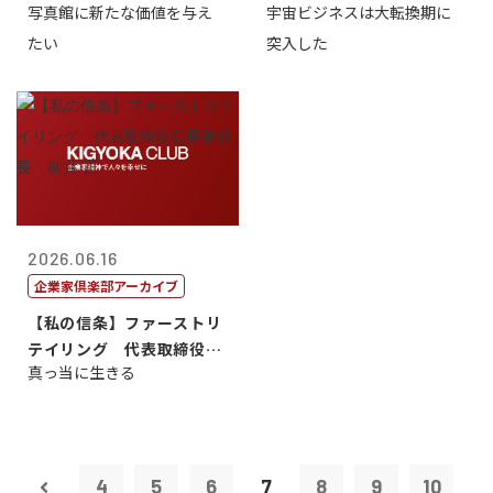
写真館に新たな価値を与え
宇宙ビジネスは大転換期に
たい
突入した
2026.06.16
企業家倶楽部アーカイブ
【私の信条】ファーストリ
テイリング 代表取締役会
真っ当に生きる
長兼社長 柳...
4
5
6
7
8
9
10