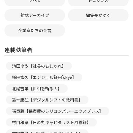
すべて
トピックス
雑誌アーカイブ
編集長がゆく
企業家たちの金言
連載執筆者
池田ゆう【社長のおしゃれ】
鎌田富久【エンジェル鎌田’sEye】
北尾吉孝【世相を斬る！】
鈴木康弘【デジタルシフトの教科書】
孫泰蔵【孫泰蔵のシリコンバレーエクスプレス】
村口和孝【日の丸キャピタリスト風雲録】