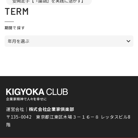
安岡定子【『論語』を実践に活かす】
TERM
期間で探す
年月を選ぶ
運営会社｜
株式会社企業家倶楽部
〒135-0042 東京都江東区木場３－１６－８ レッタスビル8
階