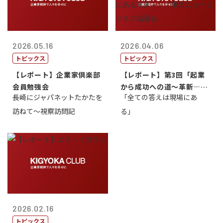
2026.05.16
2026.04.06
トピックス
トピックス
【レポート】企業家倶楽部
【レポート】第3回「起業
会員勉強会
から成功への道～革新―挑
長崎にジャパネットたかたを
「全ての答えは現場にあ
戦の先にある...
訪ねて～視察訪問記
る」
2026.02.16
トピックス