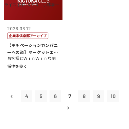
2026.06.12
企業家倶楽部アーカイブ
【モチベーションカンパニ
ーへの道】マーケットエン
お客様とＷｉｎＷｉｎな関
タープライズ...
係性を築く
4
5
6
7
8
9
10