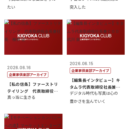
たい
突入した
2026.06.15
2026.06.16
企業家倶楽部アーカイブ
企業家倶楽部アーカイブ
【編集長インタビュー】キ
【私の信条】ファーストリ
タムラ代表取締役社長兼Ｃ
テイリング 代表取締役会
デジタル時代も写真は心の
ＯＯ 武川 ...
真っ当に生きる
長兼社長 柳...
豊かさを生んでいく