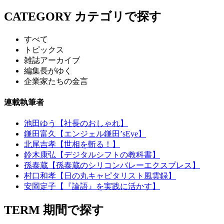
CATEGORY
カテゴリで探す
すべて
トピックス
雑誌アーカイブ
編集長がゆく
企業家たちの金言
連載執筆者
池田ゆう【社長のおしゃれ】
鎌田富久【エンジェル鎌田’sEye】
北尾吉孝【世相を斬る！】
鈴木康弘【デジタルシフトの教科書】
孫泰蔵【孫泰蔵のシリコンバレーエクスプレス】
村口和孝【日の丸キャピタリスト風雲録】
安岡定子【『論語』を実践に活かす】
TERM
期間で探す