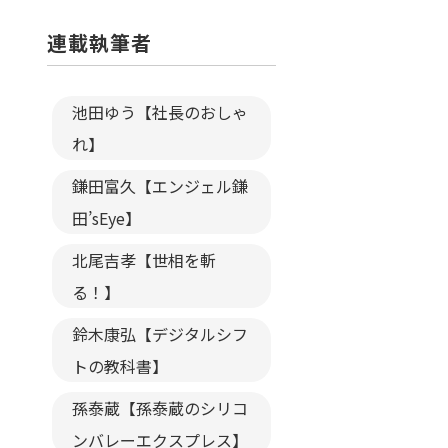
連載執筆者
池田ゆう【社長のおしゃ
れ】
鎌田富久【エンジェル鎌
田’sEye】
北尾吉孝【世相を斬
る！】
鈴木康弘【デジタルシフ
トの教科書】
孫泰蔵【孫泰蔵のシリコ
ンバレーエクスプレス】