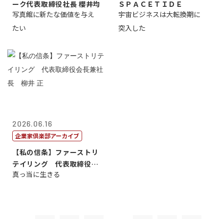
ーク代表取締役社長 櫻井均
ＳＰＡＣＥＴＩＤＥ
写真館に新たな価値を与え
宇宙ビジネスは大転換期に
たい
突入した
2026.06.16
企業家倶楽部アーカイブ
【私の信条】ファーストリ
テイリング 代表取締役会
真っ当に生きる
長兼社長 柳...