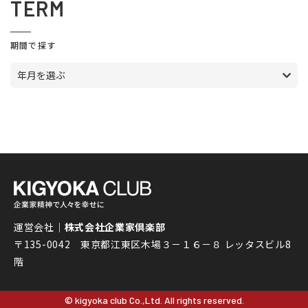
TERM
期間で探す
年月を選ぶ
運営会社｜
株式会社企業家倶楽部
〒135-0042 東京都江東区木場３－１６－８ レッタスビル8
階
© kigyoka club Co.,Ltd. All rights reserved.