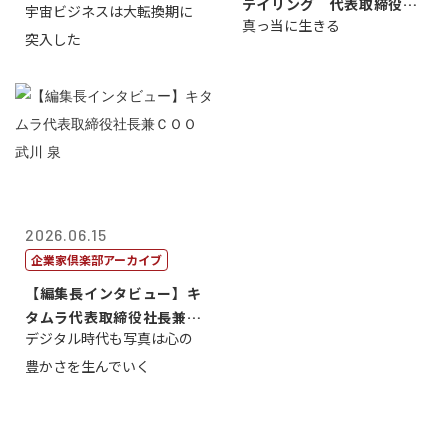
テイリング 代表取締役会
宇宙ビジネスは大転換期に
真っ当に生きる
長兼社長 柳...
突入した
2026.06.15
企業家倶楽部アーカイブ
【編集長インタビュー】キ
タムラ代表取締役社長兼Ｃ
デジタル時代も写真は心の
ＯＯ 武川 ...
豊かさを生んでいく