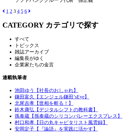
ソフトバンクグループ代表 孫正義
1
2
3
4
5
6
CATEGORY
カテゴリで探す
すべて
トピックス
雑誌アーカイブ
編集長がゆく
企業家たちの金言
連載執筆者
池田ゆう【社長のおしゃれ】
鎌田富久【エンジェル鎌田’sEye】
北尾吉孝【世相を斬る！】
鈴木康弘【デジタルシフトの教科書】
孫泰蔵【孫泰蔵のシリコンバレーエクスプレス】
村口和孝【日の丸キャピタリスト風雲録】
安岡定子【『論語』を実践に活かす】