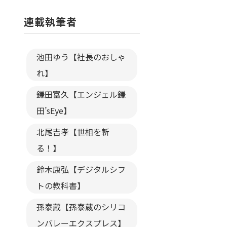
連載執筆者
池田ゆう【社長のおしゃ
れ】
鎌田富久【エンジェル鎌
田’sEye】
北尾吉孝【世相を斬
る！】
鈴木康弘【デジタルシフ
トの教科書】
孫泰蔵【孫泰蔵のシリコ
ンバレーエクスプレス】