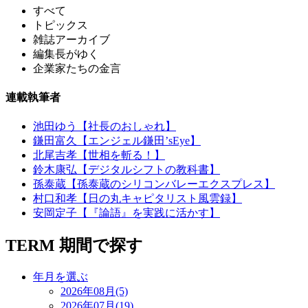
すべて
トピックス
雑誌アーカイブ
編集長がゆく
企業家たちの金言
連載執筆者
池田ゆう【社長のおしゃれ】
鎌田富久【エンジェル鎌田’sEye】
北尾吉孝【世相を斬る！】
鈴木康弘【デジタルシフトの教科書】
孫泰蔵【孫泰蔵のシリコンバレーエクスプレス】
村口和孝【日の丸キャピタリスト風雲録】
安岡定子【『論語』を実践に活かす】
TERM
期間で探す
年月を選ぶ
2026年08月(5)
2026年07月(19)