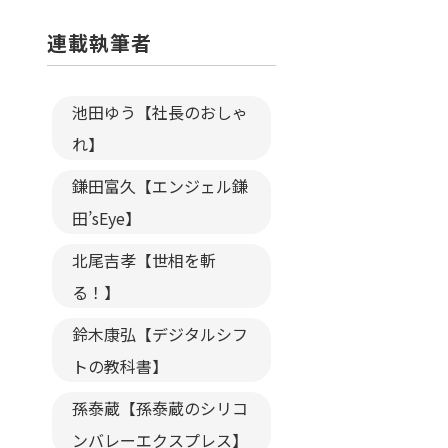
連載執筆者
池田ゆう【社長のおしゃ
れ】
鎌田富久【エンジェル鎌
田’sEye】
北尾吉孝【世相を斬
る！】
鈴木康弘【デジタルシフ
トの教科書】
孫泰蔵【孫泰蔵のシリコ
ンバレーエクスプレス】