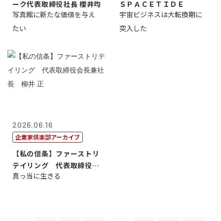
ーク代表取締役社長 櫻井均
ＳＰＡＣＥＴＩＤＥ
写真館に新たな価値を与え
宇宙ビジネスは大転換期に
たい
突入した
2026.06.16
企業家倶楽部アーカイブ
【私の信条】ファーストリ
テイリング 代表取締役会
真っ当に生きる
長兼社長 柳...