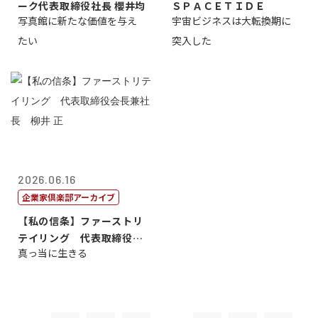
ーク代表取締役社長 櫻井均
ＳＰＡＣＥＴＩＤＥ
写真館に新たな価値を与え
宇宙ビジネスは大転換期に
たい
突入した
2026.06.16
企業家倶楽部アーカイブ
【私の信条】ファーストリ
テイリング 代表取締役会
真っ当に生きる
長兼社長 柳...