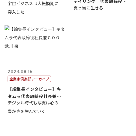
テイリング 代表取締役会
宇宙ビジネスは大転換期に
真っ当に生きる
長兼社長 柳...
突入した
2026.06.15
企業家倶楽部アーカイブ
【編集長インタビュー】キ
タムラ代表取締役社長兼Ｃ
デジタル時代も写真は心の
ＯＯ 武川 ...
豊かさを生んでいく