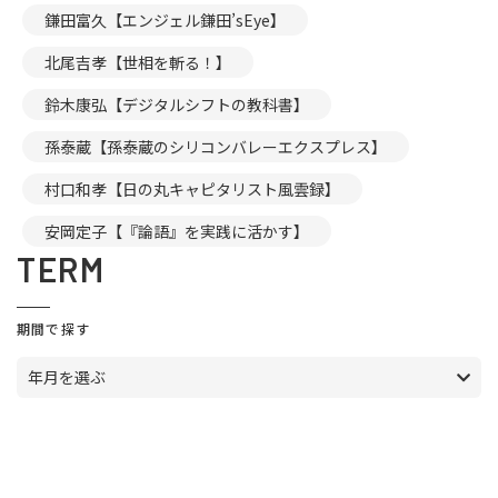
鎌田富久【エンジェル鎌田’sEye】
北尾吉孝【世相を斬る！】
鈴木康弘【デジタルシフトの教科書】
孫泰蔵【孫泰蔵のシリコンバレーエクスプレス】
村口和孝【日の丸キャピタリスト風雲録】
安岡定子【『論語』を実践に活かす】
TERM
期間で探す
年月を選ぶ