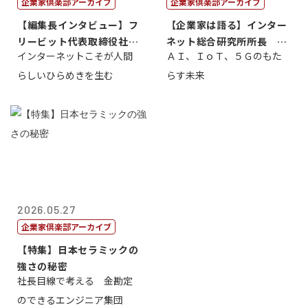
企業家倶楽部アーカイブ
企業家倶楽部アーカイブ
【編集長インタビュー】フ
【企業家は語る】インター
リービット代表取締役社長
ネット総合研究所所長 ブ
インターネットこそが人間
ＡＩ、ＩｏＴ、５Ｇのもた
ＣＥＯ 石田...
ロードバンド...
らしいひらめきを生む
らす未来
2026.05.27
企業家倶楽部アーカイブ
【特集】日本セラミックの
強さの秘密
社長目線で考える 金勘定
のできるエンジニア集団