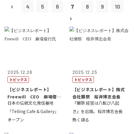
4
5
6
7
8
9
10
2025.12.26
2025.12.25
トピックス
トピックス
【ビジネスレポート】
【ビジネスレポート】株式
Freewill CEO 麻場俊行
会社獺祭 桜井博志会長
日本の伝統文化発信基地
『獺祭 経営は八転び八起
氏
「Telling Cafe & Gallery」
き』を出版。桜井博志会長
オープン
熱く語る