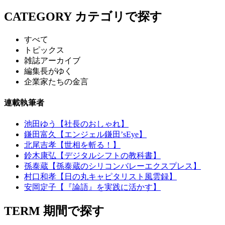
CATEGORY
カテゴリで探す
すべて
トピックス
雑誌アーカイブ
編集長がゆく
企業家たちの金言
連載執筆者
池田ゆう【社長のおしゃれ】
鎌田富久【エンジェル鎌田’sEye】
北尾吉孝【世相を斬る！】
鈴木康弘【デジタルシフトの教科書】
孫泰蔵【孫泰蔵のシリコンバレーエクスプレス】
村口和孝【日の丸キャピタリスト風雲録】
安岡定子【『論語』を実践に活かす】
TERM
期間で探す