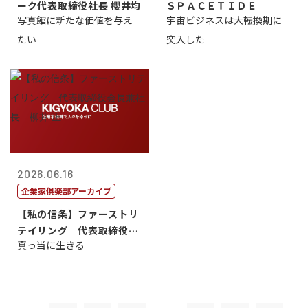
ーク代表取締役社長 櫻井均
ＳＰＡＣＥＴＩＤＥ
写真館に新たな価値を与え
宇宙ビジネスは大転換期に
たい
突入した
2026.06.16
企業家倶楽部アーカイブ
【私の信条】ファーストリ
テイリング 代表取締役会
真っ当に生きる
長兼社長 柳...