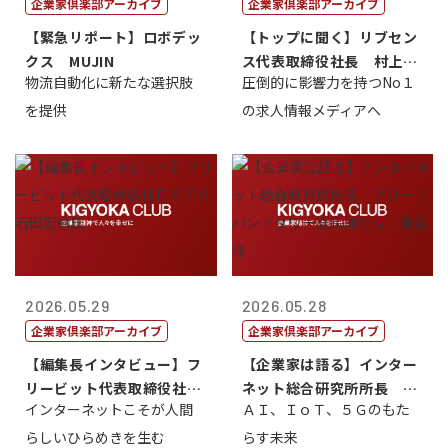
企業家倶楽部アーカイブ
企業家倶楽部アーカイブ
【緊急リポート】ロボデッ
【トップに聞く】リブセン
クス MUJIN
ス代表取締役社長 村上太
物流自動化に新たな選択肢
圧倒的に影響力を持つNo１
一 氏
を提供
の求人情報メディアへ
2026.05.29
2026.05.28
企業家倶楽部アーカイブ
企業家倶楽部アーカイブ
【編集長インタビュー】フ
【企業家は語る】インター
リービット代表取締役社長
ネット総合研究所所長 ブ
インターネットこそが人間
ＡＩ、ＩｏＴ、５Ｇのもた
ＣＥＯ 石田...
ロードバンド...
らしいひらめきを生む
らす未来