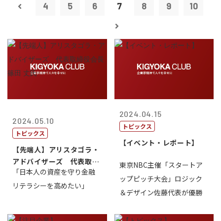
4
5
6
7
8
9
10
2024.04.15
2024.05.10
トピックス
トピックス
【イベント・レポート】
【先端人】アリスタゴラ・
アドバイザーズ 代表取締
東京NBC主催「スタートア
「日本人の資産を守り金融
役会長 篠田...
ップピッチ大会」ロジック
リテラシーを高めたい」
＆デザイン佐藤代表が優勝