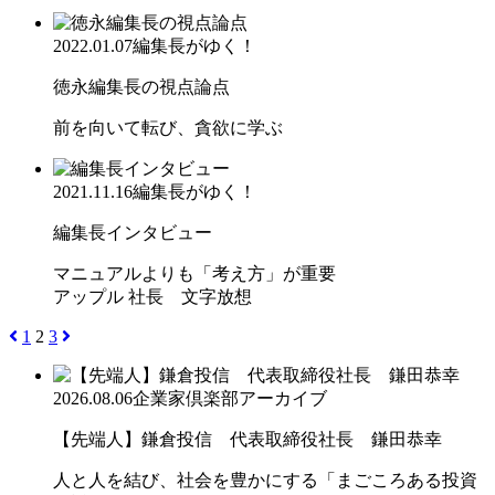
2022.01.07
編集長がゆく！
徳永編集長の視点論点
前を向いて転び、貪欲に学ぶ
2021.11.16
編集長がゆく！
編集長インタビュー
マニュアルよりも「考え方」が重要
アップル 社長 文字放想
1
2
3
2026.08.06
企業家倶楽部アーカイブ
【先端人】鎌倉投信 代表取締役社長 鎌田恭幸
人と人を結び、社会を豊かにする「まごころある投資