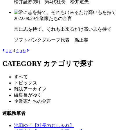
松井証券(株) 第4代社長 松井道夫
2022.08.29
企業家たちの金言
常に志を持て、それも出来るだけ高い志を持て
ソフトバンクグループ代表 孫正義
1
2
3
4
5
6
CATEGORY
カテゴリで探す
すべて
トピックス
雑誌アーカイブ
編集長がゆく
企業家たちの金言
連載執筆者
池田ゆう【社長のおしゃれ】