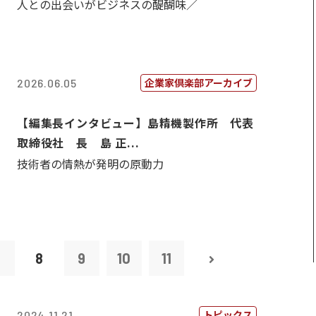
人との出会いがビジネスの醍醐味／
企業家倶楽部アーカイブ
2026.06.05
【編集長インタビュー】島精機製作所 代表
取締役社 長 島 正...
技術者の情熱が発明の原動力
7
8
9
10
11
トピックス
2024.11.21