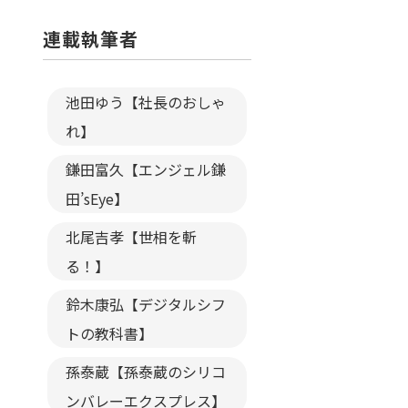
連載執筆者
池田ゆう【社長のおしゃ
れ】
鎌田富久【エンジェル鎌
田’sEye】
北尾吉孝【世相を斬
る！】
鈴木康弘【デジタルシフ
トの教科書】
孫泰蔵【孫泰蔵のシリコ
ンバレーエクスプレス】