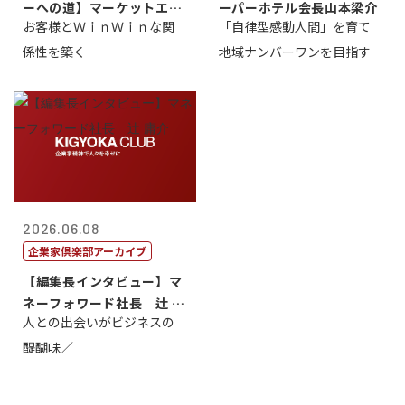
ーへの道】マーケットエン
ーパーホテル会長山本梁介
お客様とＷｉｎＷｉｎな関
「自律型感動人間」を育て
タープライズ...
係性を築く
地域ナンバーワンを目指す
2026.06.08
企業家倶楽部アーカイブ
【編集長インタビュー】マ
ネーフォワード社長 辻 庸
人との出会いがビジネスの
介
醍醐味／