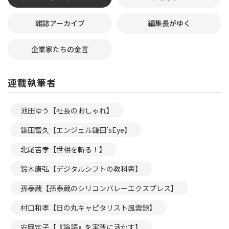
雑誌アーカイブ
編集長がゆく
企業家たちの金言
連載執筆者
池田ゆう【社長のおしゃれ】
鎌田富久【エンジェル鎌田’sEye】
北尾吉孝【世相を斬る！】
鈴木康弘【デジタルシフトの教科書】
孫泰蔵【孫泰蔵のシリコンバレーエクスプレス】
村口和孝【日の丸キャピタリスト風雲録】
安岡定子【『論語』を実践に活かす】