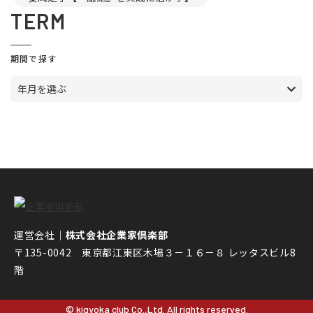
TERM
期間で探す
年月を選ぶ
運営会社｜
株式会社企業家倶楽部
〒135-0042 東京都江東区木場３－１６－８ レッタスビル8
階
© kigyoka club Co.,Ltd. All rights reserved.