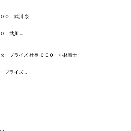
武川 ...
プライズ...