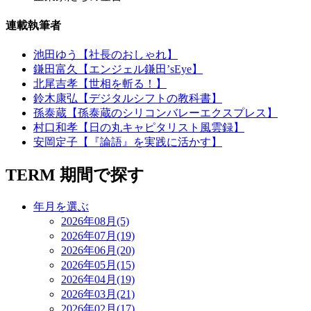
連載執筆者
池田ゆう【社長のおしゃれ】
鎌田富久【エンジェル鎌田’sEye】
北尾吉孝【世相を斬る！】
鈴木康弘【デジタルシフトの教科書】
孫泰蔵【孫泰蔵のシリコンバレーエクスプレス】
村口和孝【日の丸キャピタリスト風雲録】
安岡定子【『論語』を実践に活かす】
TERM
期間で探す
年月を選ぶ
2026年08月(5)
2026年07月(19)
2026年06月(20)
2026年05月(15)
2026年04月(19)
2026年03月(21)
2026年02月(17)