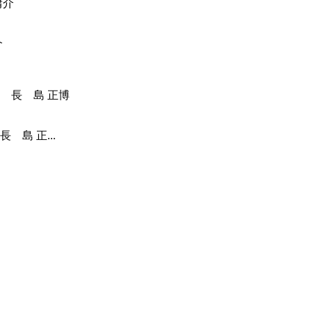
介
島 正...