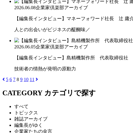
2026.06.08
企業家倶楽部アーカイブ
【編集長インタビュー】マネーフォワード社長 辻 庸
人との出会いがビジネスの醍醐味／
2026.06.05
企業家倶楽部アーカイブ
【編集長インタビュー】島精機製作所 代表取締役社 長 
技術者の情熱が発明の原動力
5
6
7
8
9
10
11
CATEGORY
カテゴリで探す
すべて
トピックス
雑誌アーカイブ
編集長がゆく
企業家たちの金言