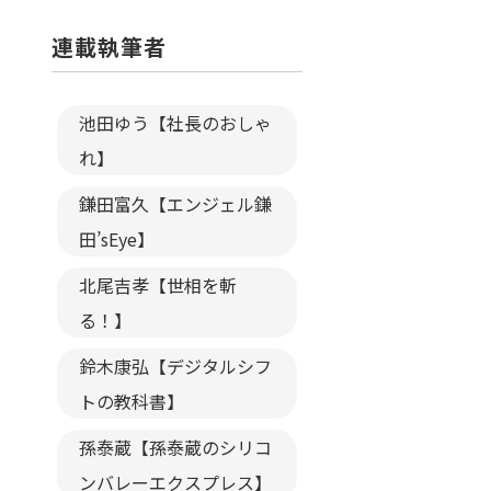
連載執筆者
池田ゆう【社長のおしゃ
れ】
鎌田富久【エンジェル鎌
田’sEye】
北尾吉孝【世相を斬
る！】
鈴木康弘【デジタルシフ
トの教科書】
孫泰蔵【孫泰蔵のシリコ
ンバレーエクスプレス】