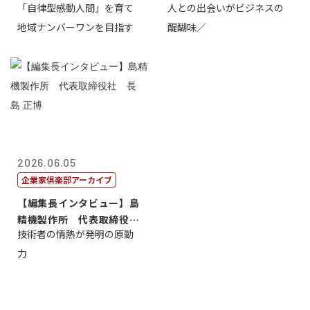
「自律型感動人間」を育て
人との出会いがビジネスの
介
地域ナンバーワンを目指す
醍醐味／
2026.06.05
企業家倶楽部アーカイブ
【編集長インタビュー】島
精機製作所 代表取締役
技術者の情熱が発明の原動
社 長 島 正...
力