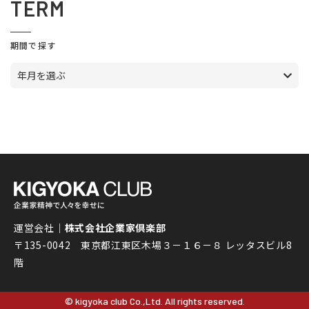
TERM
期間で探す
年月を選ぶ
運営会社｜
株式会社企業家倶楽部
〒135-0042 東京都江東区木場３－１６－８ レッタスビル8
階
© kigyoka club Co.,Ltd. All rights reserved.