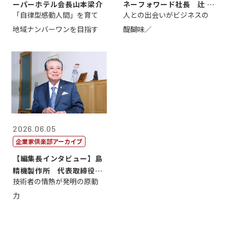
ーパーホテル会長山本梁介
ネーフォワード社長 辻 庸
「自律型感動人間」を育て
人との出会いがビジネスの
介
地域ナンバーワンを目指す
醍醐味／
2026.06.05
企業家倶楽部アーカイブ
【編集長インタビュー】島
精機製作所 代表取締役
技術者の情熱が発明の原動
社 長 島 正...
力