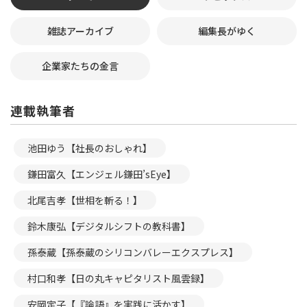
雑誌アーカイブ
編集長がゆく
企業家たちの金言
連載執筆者
池田ゆう【社長のおしゃれ】
鎌田富久【エンジェル鎌田’sEye】
北尾吉孝【世相を斬る！】
鈴木康弘【デジタルシフトの教科書】
孫泰蔵【孫泰蔵のシリコンバレーエクスプレス】
村口和孝【日の丸キャピタリスト風雲録】
安岡定子【『論語』を実践に活かす】