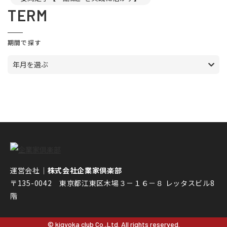
TERM
期間で探す
年月を選ぶ
運営会社｜
株式会社企業家倶楽部
〒135-0042 東京都江東区木場３－１６－８ レッタスビル8
階
© kigyoka club Co.,Ltd. All rights reserved.