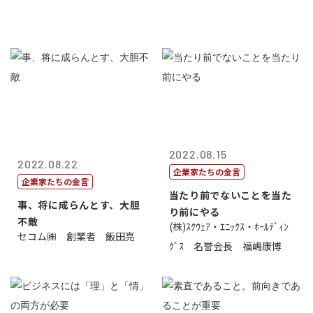
2022.08.15
2022.08.22
企業家たちの金言
企業家たちの金言
当たり前でないことを当た
事、将に成らんとす、大胆
り前にやる
不敵
(株)ｽｸｳｪｱ・ｴﾆｯｸｽ・ﾎｰﾙﾃﾞｨﾝ
セコム㈱ 創業者 飯田亮
ｸﾞｽ 名誉会長 福嶋康博