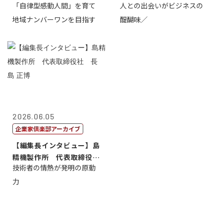
「自律型感動人間」を育て
人との出会いがビジネスの
介
地域ナンバーワンを目指す
醍醐味／
2026.06.05
企業家倶楽部アーカイブ
【編集長インタビュー】島
精機製作所 代表取締役
技術者の情熱が発明の原動
社 長 島 正...
力