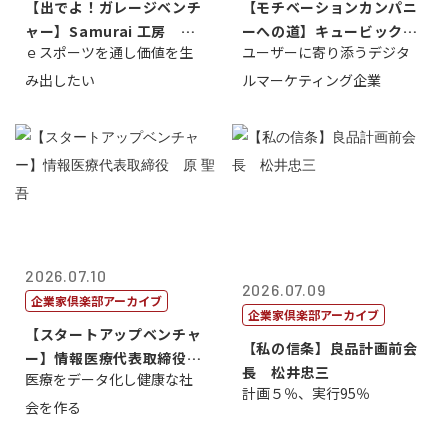
【出でよ！ガレージベンチ
【モチベーションカンパニ
ャー】Samurai 工房 代
ーへの道】キュービック代
ｅスポーツを通し価値を生
ユーザーに寄り添うデジタ
表取締...
表取締役CE...
み出したい
ルマーケティング企業
2026.07.10
2026.07.09
企業家倶楽部アーカイブ
企業家倶楽部アーカイブ
【スタートアップベンチャ
【私の信条】良品計画前会
ー】情報医療代表取締役
長 松井忠三
医療をデータ化し健康な社
原 聖吾
計画５％、実行95％
会を作る