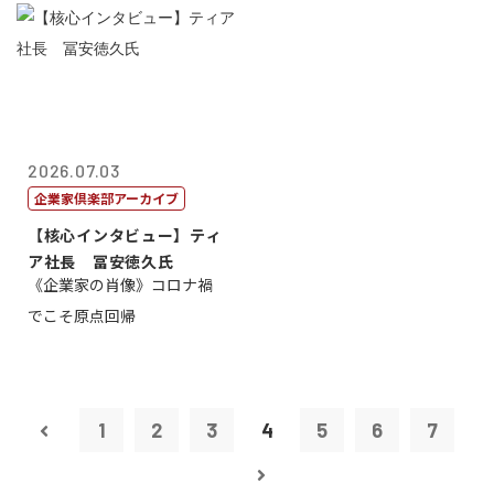
2026.07.03
企業家倶楽部アーカイブ
【核心インタビュー】ティ
ア社長 冨安徳久氏
《企業家の肖像》コロナ禍
でこそ原点回帰
1
2
3
4
5
6
7