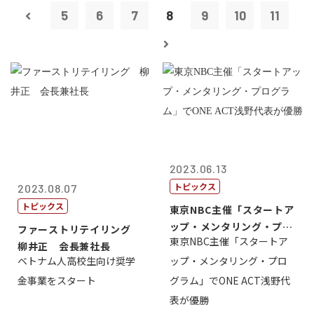
5
6
7
8
9
10
11
2023.06.13
トピックス
2023.08.07
トピックス
東京NBC主催「スタートア
ップ・メンタリング・プロ
ファーストリテイリング
東京NBC主催「スタートア
グラム」で...
柳井正 会長兼社長
ベトナム人高校生向け奨学
ップ・メンタリング・プロ
金事業をスタート
グラム」でONE ACT浅野代
表が優勝