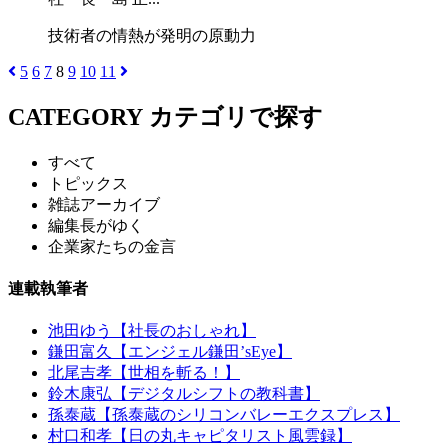
技術者の情熱が発明の原動力
5
6
7
8
9
10
11
CATEGORY
カテゴリで探す
すべて
トピックス
雑誌アーカイブ
編集長がゆく
企業家たちの金言
連載執筆者
池田ゆう【社長のおしゃれ】
鎌田富久【エンジェル鎌田’sEye】
北尾吉孝【世相を斬る！】
鈴木康弘【デジタルシフトの教科書】
孫泰蔵【孫泰蔵のシリコンバレーエクスプレス】
村口和孝【日の丸キャピタリスト風雲録】