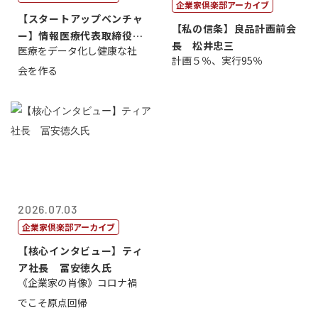
企業家倶楽部アーカイブ
【スタートアップベンチャ
【私の信条】良品計画前会
ー】情報医療代表取締役
長 松井忠三
医療をデータ化し健康な社
原 聖吾
計画５％、実行95％
会を作る
2026.07.03
企業家倶楽部アーカイブ
【核心インタビュー】ティ
ア社長 冨安徳久氏
《企業家の肖像》コロナ禍
でこそ原点回帰