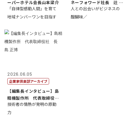
ーパーホテル会長山本梁介
ネーフォワード社長 辻 庸
「自律型感動人間」を育て
人との出会いがビジネスの
介
地域ナンバーワンを目指す
醍醐味／
2026.06.05
企業家倶楽部アーカイブ
【編集長インタビュー】島
精機製作所 代表取締役
技術者の情熱が発明の原動
社 長 島 正...
力