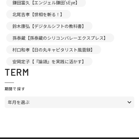
鎌田富久【エンジェル鎌田’sEye】
北尾吉孝【世相を斬る！】
鈴木康弘【デジタルシフトの教科書】
孫泰蔵【孫泰蔵のシリコンバレーエクスプレス】
村口和孝【日の丸キャピタリスト風雲録】
安岡定子【『論語』を実践に活かす】
TERM
期間で探す
年月を選ぶ