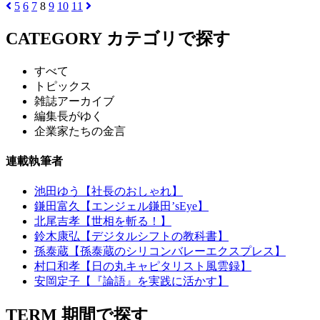
5
6
7
8
9
10
11
CATEGORY
カテゴリで探す
すべて
トピックス
雑誌アーカイブ
編集長がゆく
企業家たちの金言
連載執筆者
池田ゆう【社長のおしゃれ】
鎌田富久【エンジェル鎌田’sEye】
北尾吉孝【世相を斬る！】
鈴木康弘【デジタルシフトの教科書】
孫泰蔵【孫泰蔵のシリコンバレーエクスプレス】
村口和孝【日の丸キャピタリスト風雲録】
安岡定子【『論語』を実践に活かす】
TERM
期間で探す