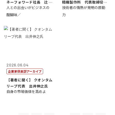
ネーフォワード社長 辻 庸
精機製作所 代表取締役
人との出会いがビジネスの
技術者の情熱が発明の原動
介
社 長 島 正...
醍醐味／
力
2026.06.04
企業家倶楽部アーカイブ
【著者に聞く】 クオンタム
リープ代表 出井伸之氏
自身の市場価値を高めよ