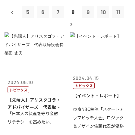
5
6
7
8
9
10
11
2024.04.15
2024.05.10
トピックス
トピックス
【イベント・レポート】
【先端人】アリスタゴラ・
アドバイザーズ 代表取締
東京NBC主催「スタートア
「日本人の資産を守り金融
役会長 篠田...
ップピッチ大会」ロジック
リテラシーを高めたい」
＆デザイン佐藤代表が優勝