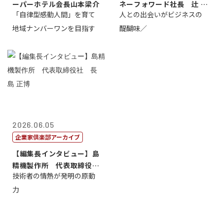
ーパーホテル会長山本梁介
ネーフォワード社長 辻 庸
「自律型感動人間」を育て
人との出会いがビジネスの
介
地域ナンバーワンを目指す
醍醐味／
2026.06.05
企業家倶楽部アーカイブ
【編集長インタビュー】島
精機製作所 代表取締役
技術者の情熱が発明の原動
社 長 島 正...
力