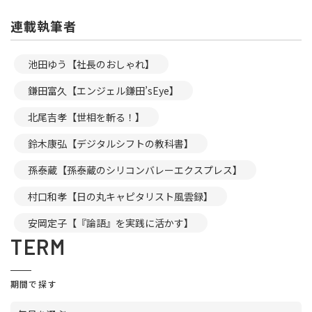
連載執筆者
池田ゆう【社長のおしゃれ】
鎌田富久【エンジェル鎌田’sEye】
北尾吉孝【世相を斬る！】
鈴木康弘【デジタルシフトの教科書】
孫泰蔵【孫泰蔵のシリコンバレーエクスプレス】
村口和孝【日の丸キャピタリスト風雲録】
安岡定子【『論語』を実践に活かす】
TERM
期間で探す