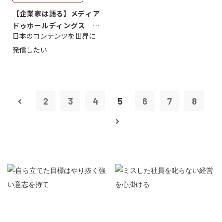
【企業家は語る】メディア
ドゥホールディングス 代
日本のコンテンツを世界に
表取締役社長...
発信したい
2
3
4
5
6
7
8