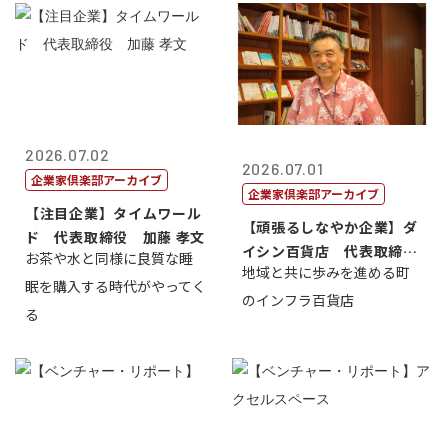
2026.07.02
2026.07.01
企業家倶楽部アーカイブ
企業家倶楽部アーカイブ
【注目企業】タイムワール
【頑張るしなやか企業】ダ
ド 代表取締役 加藤 孝文
イシン百貨店 代表取締役
お茶や水と同様に良質な睡
地域と共に歩みを進める町
社長 西山 ...
眠を購入する時代がやってく
のインフラ百貨店
る