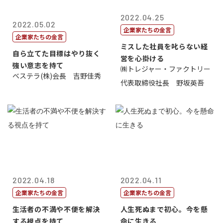
2022.04.25
2022.05.02
企業家たちの金言
企業家たちの金言
ミスした社員を叱らない経
自ら立てた目標はやり抜く
営を心掛ける
強い意志を持て
㈱トレジャー・ファクトリー
ベステラ(株)会長 吉野佳秀
代表取締役社長 野坂英吾
2022.04.18
2022.04.11
企業家たちの金言
企業家たちの金言
生活者の不満や不便を解決
人生死ぬまで初心。今を懸
する視点を持て
命に生きる