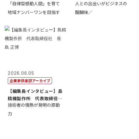
「自律型感動人間」を育て
人との出会いがビジネスの
介
地域ナンバーワンを目指す
醍醐味／
2026.06.05
企業家倶楽部アーカイブ
【編集長インタビュー】島
精機製作所 代表取締役
技術者の情熱が発明の原動
社 長 島 正...
力