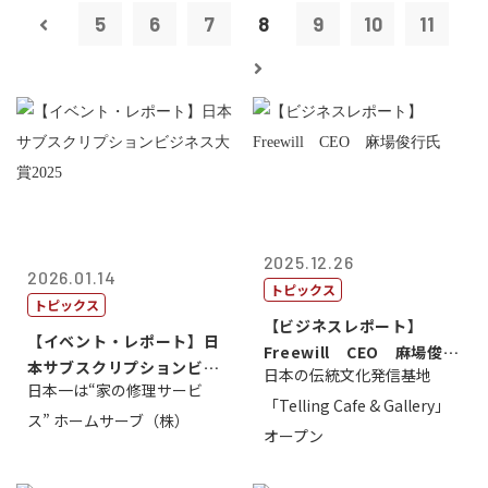
5
6
7
8
9
10
11
2025.12.26
2026.01.14
トピックス
トピックス
【ビジネスレポート】
【イベント・レポート】日
Freewill CEO 麻場俊行
本サブスクリプションビジ
日本の伝統文化発信基地
氏
日本一は“家の修理サービ
ネス大賞20...
「Telling Cafe & Gallery」
ス” ホームサーブ（株）
オープン