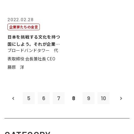
2022.02.28
企業家たちの金言
日本を挑戦する文化を持つ
国にしよう。それが企業家
ブロードバンドタワー 代
のミッション...
表取締役 会長兼社長 CEO
藤原 洋
5
6
7
8
9
10