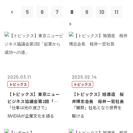
5
6
7
8
9
10
11
2025.03.11
2025.02.14
トピックス
トピックス
【トピックス】東京ニュー
【トピックス】旭酒造 桜
ビジネス協議会第2回「起
井博志会長 桜井一宏社長
「仕事は光の速さで」
「獺祭」社名となり世界を
業から成功へ...
NVIDIAが企業文化を語る
駆ける