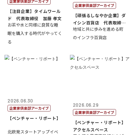
企業家倶楽部アーカイブ
企業家倶楽部アーカイブ
【注目企業】タイムワール
【頑張るしなやか企業】ダ
ド 代表取締役 加藤 孝文
イシン百貨店 代表取締役
お茶や水と同様に良質な睡
地域と共に歩みを進める町
社長 西山 ...
眠を購入する時代がやってく
のインフラ百貨店
る
2026.06.30
2026.06.29
企業家倶楽部アーカイブ
企業家倶楽部アーカイブ
【ベンチャー・リポート】
【ベンチャー・リポート】
アクセルスペース
北欧発スタートアップイベ