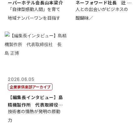
ーパーホテル会長山本梁介
ネーフォワード社長 辻 庸
「自律型感動人間」を育て
人との出会いがビジネスの
介
地域ナンバーワンを目指す
醍醐味／
2026.06.05
企業家倶楽部アーカイブ
【編集長インタビュー】島
精機製作所 代表取締役
技術者の情熱が発明の原動
社 長 島 正...
力