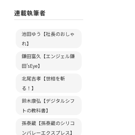
連載執筆者
池田ゆう【社長のおしゃ
れ】
鎌田富久【エンジェル鎌
田’sEye】
北尾吉孝【世相を斬
る！】
鈴木康弘【デジタルシフ
トの教科書】
孫泰蔵【孫泰蔵のシリコ
ンバレーエクスプレス】