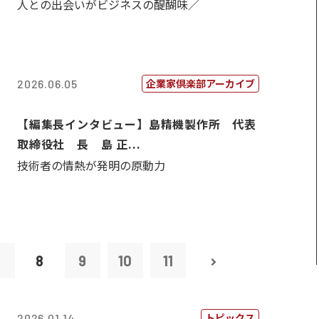
人との出会いがビジネスの醍醐味／
企業家倶楽部アーカイブ
2026.06.05
【編集長インタビュー】島精機製作所 代表
取締役社 長 島 正...
技術者の情熱が発明の原動力
7
8
9
10
11
トピックス
2026.01.14