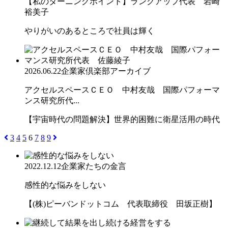
【私のターニングポイント】ランクアップ代表 岩崎
裕美子
やりがいのあるところで社員は輝く
2026.06.22
企業家倶楽部アーカイブ
アクセルスペースＣＥＯ 中村友哉 国際パフォーマ
ンス研究所代...
【宇宙時代の問題解決】世界的困難に衛星活用の時代
3
4
5
6
7
8
9
2022.12.12
企業家たちの金言
感性的な悩みをしない
【(株)ピーバンドットコム 代表取締役 田坂正樹】