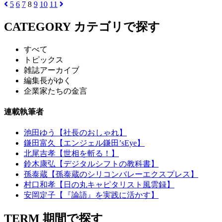
5
6
7
8
9
10
11
CATEGORY
カテゴリで探す
すべて
トピックス
雑誌アーカイブ
編集長がゆく
企業家たちの金言
連載執筆者
池田ゆう【社長のおしゃれ】
鎌田富久【エンジェル鎌田’sEye】
北尾吉孝【世相を斬る！】
鈴木康弘【デジタルシフトの教科書】
孫泰蔵【孫泰蔵のシリコンバレーエクスプレス】
村口和孝【日の丸キャピタリスト風雲録】
安岡定子【『論語』を実践に活かす】
TERM
期間で探す