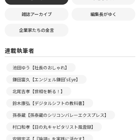
雑誌アーカイブ
編集長がゆく
企業家たちの金言
連載執筆者
池田ゆう【社長のおしゃれ】
鎌田富久【エンジェル鎌田’sEye】
北尾吉孝【世相を斬る！】
鈴木康弘【デジタルシフトの教科書】
孫泰蔵【孫泰蔵のシリコンバレーエクスプレス】
村口和孝【日の丸キャピタリスト風雲録】
安岡定子【『論語』を実践に活かす】