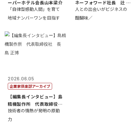
ーパーホテル会長山本梁介
ネーフォワード社長 辻 庸
「自律型感動人間」を育て
人との出会いがビジネスの
介
地域ナンバーワンを目指す
醍醐味／
2026.06.05
企業家倶楽部アーカイブ
【編集長インタビュー】島
精機製作所 代表取締役
技術者の情熱が発明の原動
社 長 島 正...
力