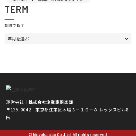
TERM
期間で探す
年月を選ぶ
運営会社｜
株式会社企業家倶楽部
〒135-0042 東京都江東区木場３－１６－８ レッタスビル8
階
© kigyoka club Co.,Ltd. All rights reserved.