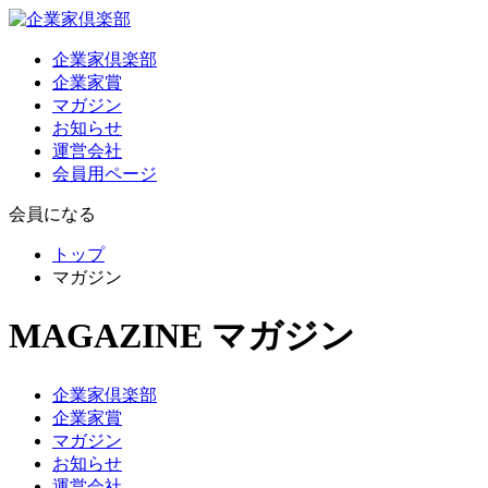
企業家倶楽部
企業家賞
マガジン
お知らせ
運営会社
会員用ページ
会員になる
トップ
マガジン
MAGAZINE
マガジン
企業家倶楽部
企業家賞
マガジン
お知らせ
運営会社