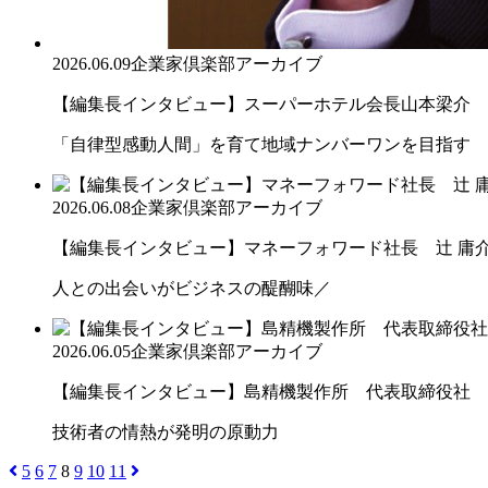
2026.06.09
企業家倶楽部アーカイブ
【編集長インタビュー】スーパーホテル会長山本梁介
「自律型感動人間」を育て地域ナンバーワンを目指す
2026.06.08
企業家倶楽部アーカイブ
【編集長インタビュー】マネーフォワード社長 辻 庸
人との出会いがビジネスの醍醐味／
2026.06.05
企業家倶楽部アーカイブ
【編集長インタビュー】島精機製作所 代表取締役社 長 
技術者の情熱が発明の原動力
5
6
7
8
9
10
11