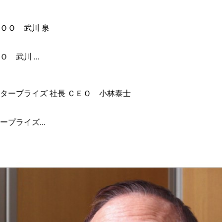
武川 ...
プライズ...