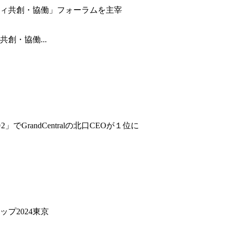
創・協働...
GrandCentralの北口CEOが１位に