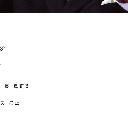
介
島 正...