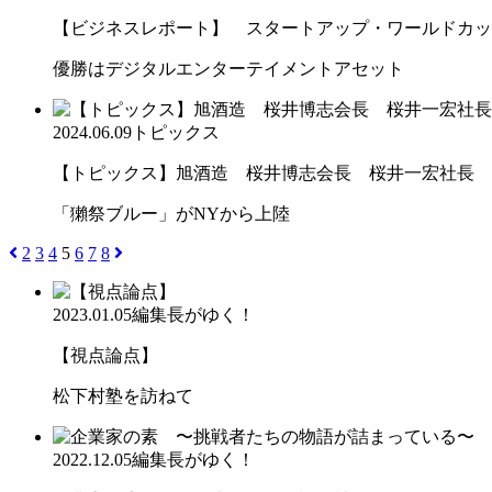
【ビジネスレポート】 スタートアップ・ワールドカップ20
優勝はデジタルエンターテイメントアセット
2024.06.09
トピックス
【トピックス】旭酒造 桜井博志会長 桜井一宏社長
「獺祭ブルー」がNYから上陸
2
3
4
5
6
7
8
2023.01.05
編集長がゆく！
【視点論点】
松下村塾を訪ねて
2022.12.05
編集長がゆく！