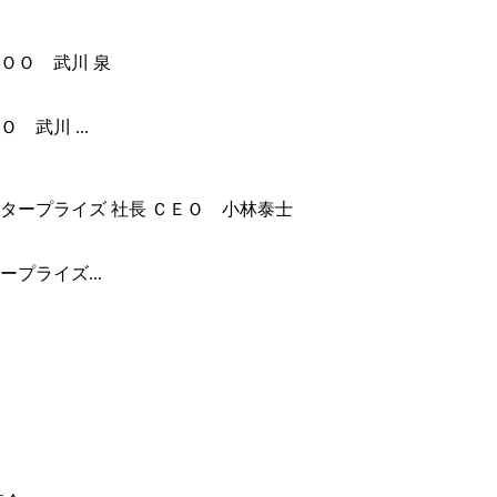
武川 ...
プライズ...