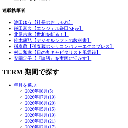
連載執筆者
池田ゆう【社長のおしゃれ】
鎌田富久【エンジェル鎌田’sEye】
北尾吉孝【世相を斬る！】
鈴木康弘【デジタルシフトの教科書】
孫泰蔵【孫泰蔵のシリコンバレーエクスプレス】
村口和孝【日の丸キャピタリスト風雲録】
安岡定子【『論語』を実践に活かす】
TERM
期間で探す
年月を選ぶ
2026年08月(5)
2026年07月(19)
2026年06月(20)
2026年05月(15)
2026年04月(19)
2026年03月(21)
2026年02月(17)