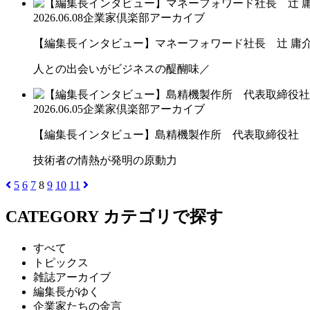
2026.06.08
企業家倶楽部アーカイブ
【編集長インタビュー】マネーフォワード社長 辻 庸
人との出会いがビジネスの醍醐味／
2026.06.05
企業家倶楽部アーカイブ
【編集長インタビュー】島精機製作所 代表取締役社 長 
技術者の情熱が発明の原動力
5
6
7
8
9
10
11
CATEGORY
カテゴリで探す
すべて
トピックス
雑誌アーカイブ
編集長がゆく
企業家たちの金言