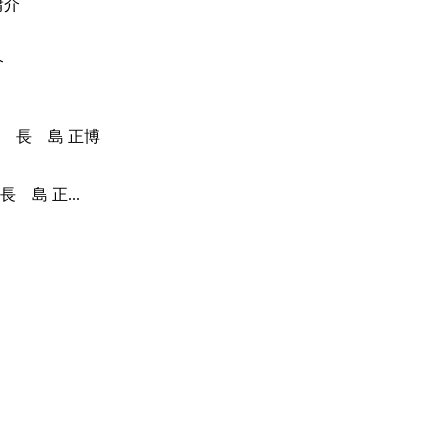
介
島 正...