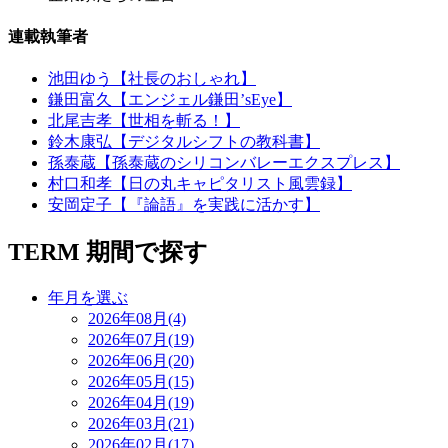
連載執筆者
池田ゆう【社長のおしゃれ】
鎌田富久【エンジェル鎌田’sEye】
北尾吉孝【世相を斬る！】
鈴木康弘【デジタルシフトの教科書】
孫泰蔵【孫泰蔵のシリコンバレーエクスプレス】
村口和孝【日の丸キャピタリスト風雲録】
安岡定子【『論語』を実践に活かす】
TERM
期間で探す
年月を選ぶ
2026年08月(4)
2026年07月(19)
2026年06月(20)
2026年05月(15)
2026年04月(19)
2026年03月(21)
2026年02月(17)