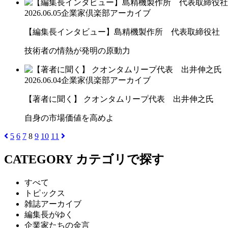
2026.06.05
企業家倶楽部アーカイブ
【編集長インタビュー】島精機製作所 代表取締役社 長 
技術者の情熱が発明の原動力
2026.06.04
企業家倶楽部アーカイブ
【著者に聞く】 クオンタムリープ代表 出井伸之氏
自身の市場価値を高めよ
5
6
7
8
9
10
11
CATEGORY
カテゴリで探す
すべて
トピックス
雑誌アーカイブ
編集長がゆく
企業家たちの金言