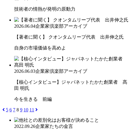
技術者の情熱が発明の原動力
2026.06.04
企業家倶楽部アーカイブ
【著者に聞く】 クオンタムリープ代表 出井伸之氏
自身の市場価値を高めよ
2026.06.03
企業家倶楽部アーカイブ
【核心インタビュー】ジャパネットたかた創業者 髙
田 明氏
今を生きる 前編
5
6
7
8
9
10
11
2022.09.26
企業家たちの金言