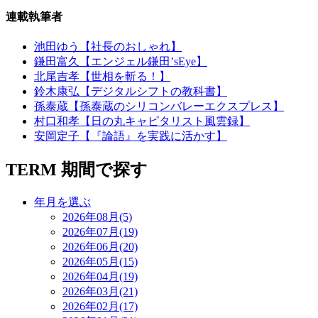
連載執筆者
池田ゆう【社長のおしゃれ】
鎌田富久【エンジェル鎌田’sEye】
北尾吉孝【世相を斬る！】
鈴木康弘【デジタルシフトの教科書】
孫泰蔵【孫泰蔵のシリコンバレーエクスプレス】
村口和孝【日の丸キャピタリスト風雲録】
安岡定子【『論語』を実践に活かす】
TERM
期間で探す
年月を選ぶ
2026年08月(5)
2026年07月(19)
2026年06月(20)
2026年05月(15)
2026年04月(19)
2026年03月(21)
2026年02月(17)