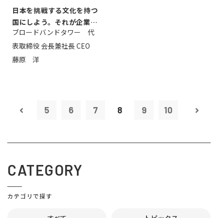
日本を挑戦する文化を持つ
国にしよう。それが企業家
ブロードバンドタワー 代
のミッション...
表取締役 会長兼社長 CEO
藤原 洋
5
6
7
8
9
10
CATEGORY
カテゴリで探す