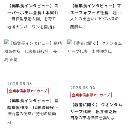
【編集長インタビュー】ス
【編集長インタビュー】マ
ーパーホテル会長山本梁介
ネーフォワード社長 辻 庸
「自律型感動人間」を育て
人との出会いがビジネスの
介
地域ナンバーワンを目指す
醍醐味／
2026.06.05
2026.06.04
企業家倶楽部アーカイブ
企業家倶楽部アーカイブ
【編集長インタビュー】島
【著者に聞く】 クオンタム
精機製作所 代表取締役
リープ代表 出井伸之氏
技術者の情熱が発明の原動
社 長 島 正...
自身の市場価値を高めよ
力