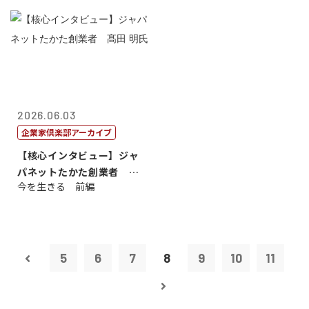
2026.06.03
企業家倶楽部アーカイブ
【核心インタビュー】ジャ
パネットたかた創業者 髙
今を生きる 前編
田 明氏
5
6
7
8
9
10
11