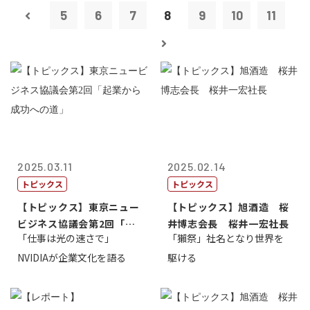
5
6
7
8
9
10
11
2025.03.11
2025.02.14
トピックス
トピックス
【トピックス】東京ニュー
【トピックス】旭酒造 桜
ビジネス協議会第2回「起
井博志会長 桜井一宏社長
「仕事は光の速さで」
「獺祭」社名となり世界を
業から成功へ...
NVIDIAが企業文化を語る
駆ける