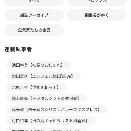
すべて
トピックス
雑誌アーカイブ
編集長がゆく
企業家たちの金言
連載執筆者
池田ゆう【社長のおしゃれ】
鎌田富久【エンジェル鎌田’sEye】
北尾吉孝【世相を斬る！】
鈴木康弘【デジタルシフトの教科書】
孫泰蔵【孫泰蔵のシリコンバレーエクスプレス】
村口和孝【日の丸キャピタリスト風雲録】