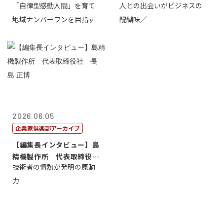
「自律型感動人間」を育て
人との出会いがビジネスの
介
地域ナンバーワンを目指す
醍醐味／
2026.06.05
企業家倶楽部アーカイブ
【編集長インタビュー】島
精機製作所 代表取締役
技術者の情熱が発明の原動
社 長 島 正...
力