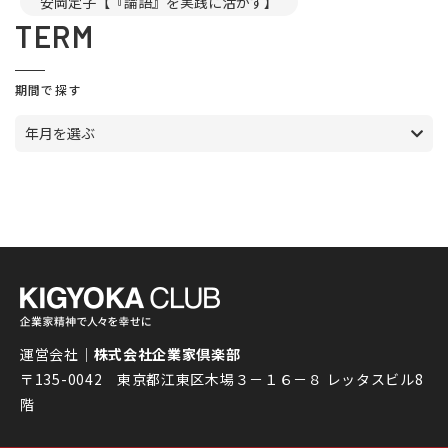
安岡定子【『論語』を実践に活かす】
TERM
期間で探す
年月を選ぶ
運営会社｜
株式会社企業家倶楽部
〒135-0042 東京都江東区木場３－１６－８ レッタスビル8
階