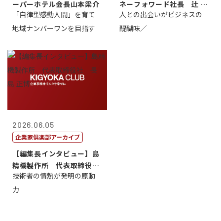
ーパーホテル会長山本梁介
ネーフォワード社長 辻 庸
「自律型感動人間」を育て
人との出会いがビジネスの
介
地域ナンバーワンを目指す
醍醐味／
2026.06.05
企業家倶楽部アーカイブ
【編集長インタビュー】島
精機製作所 代表取締役
技術者の情熱が発明の原動
社 長 島 正...
力