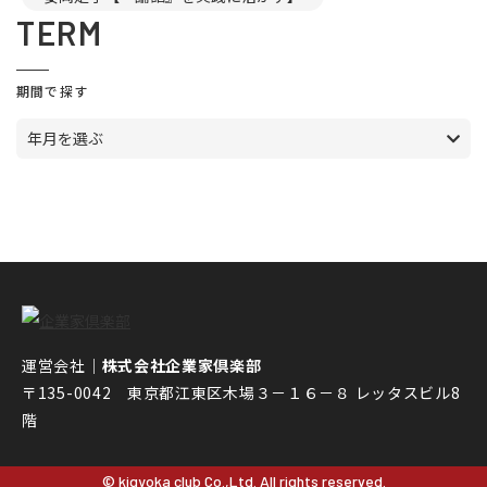
TERM
期間で探す
年月を選ぶ
運営会社｜
株式会社企業家倶楽部
〒135-0042 東京都江東区木場３－１６－８ レッタスビル8
階
© kigyoka club Co.,Ltd. All rights reserved.