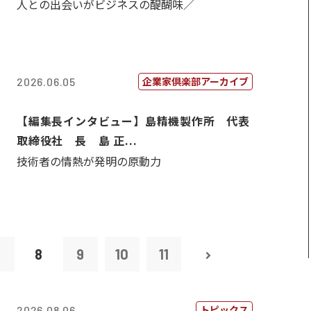
人との出会いがビジネスの醍醐味／
企業家倶楽部アーカイブ
2026.06.05
【編集長インタビュー】島精機製作所 代表
取締役社 長 島 正...
技術者の情熱が発明の原動力
7
8
9
10
11
トピックス
2026.08.06