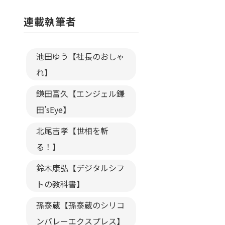
連載執筆者
池田ゆう【社長のおしゃ
れ】
鎌田富久【エンジェル鎌
田’sEye】
北尾吉孝【世相を斬
る！】
鈴木康弘【デジタルシフ
トの教科書】
孫泰蔵【孫泰蔵のシリコ
ンバレーエクスプレス】