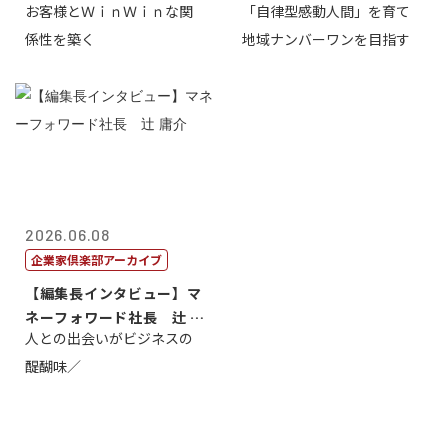
お客様とＷｉｎＷｉｎな関
「自律型感動人間」を育て
タープライズ...
係性を築く
地域ナンバーワンを目指す
2026.06.08
企業家倶楽部アーカイブ
【編集長インタビュー】マ
ネーフォワード社長 辻 庸
人との出会いがビジネスの
介
醍醐味／