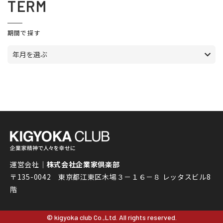
TERM
期間で探す
年月を選ぶ
運営会社｜
株式会社企業家倶楽部
〒135-0042 東京都江東区木場３－１６－８ レッタスビル8
階
© kigyoka club Co.,Ltd. All rights reserved.