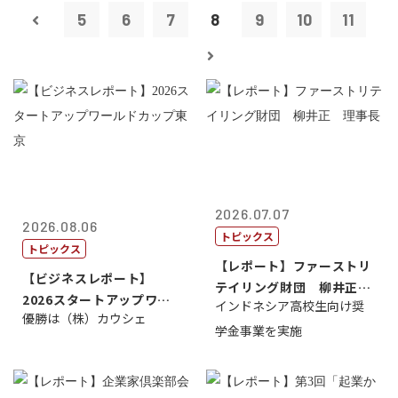
5
6
7
8
9
10
11
2026.07.07
2026.08.06
トピックス
トピックス
【レポート】ファーストリ
【ビジネスレポート】
テイリング財団 柳井正
2026スタートアップワー
インドネシア高校生向け奨
理事長
優勝は（株）カウシェ
ルドカップ東京
学金事業を実施