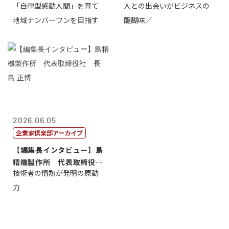
「自律型感動人間」を育て
人との出会いがビジネスの
介
地域ナンバーワンを目指す
醍醐味／
2026.06.05
企業家倶楽部アーカイブ
【編集長インタビュー】島
精機製作所 代表取締役
技術者の情熱が発明の原動
社 長 島 正...
力