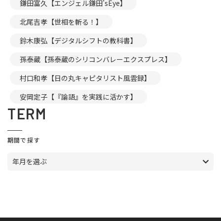
鎌田富久【エンジェル鎌田’sEye】
北尾吉孝【世相を斬る！】
鈴木康弘【デジタルシフトの教科書】
孫泰蔵【孫泰蔵のシリコンバレーエクスプレス】
村口和孝【日の丸キャピタリスト風雲録】
安岡定子【『論語』を実践に活かす】
TERM
期間で探す
年月を選ぶ