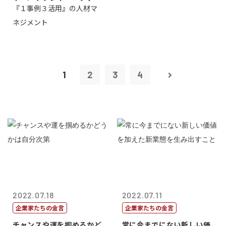
『１事例３活用』の人材マ
トリー社長野坂...
ネジメント
1
2
3
4
2022.07.18
2022.07.11
企業家たちの金言
企業家たちの金言
チャンスや運を掴めるかど
常に今までにない新しい価