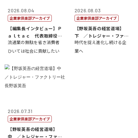
2026.08.04
2026.08.03
企業家倶楽部アーカイブ
企業家倶楽部アーカイブ
【編集長インタビュー】Ｐ
【野坂英吾の経営道場】
ａｌｔａｃ 代表取締役会
下 ／トレジャー・ファク
流通業の無駄を省き消費者
時代を捉え進化し続ける企
長三木田國夫
トリー社長野坂...
ひいては社会に貢献したい
業へ
2026.07.31
企業家倶楽部アーカイブ
【野坂英吾の経営道場】
中 ／トレジャー・ファク