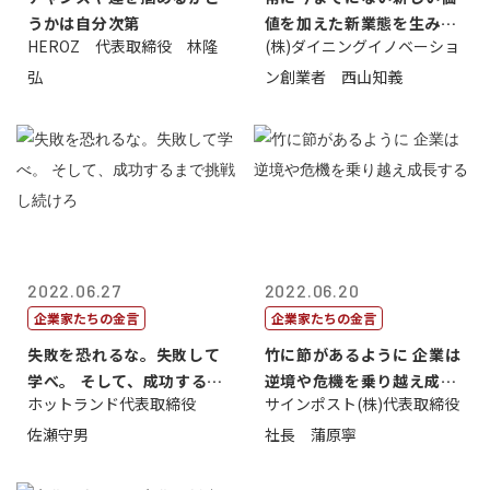
うかは自分次第
値を加えた新業態を生み出
HEROZ 代表取締役 林隆
(株)ダイニングイノベーショ
すこと
弘
ン創業者 西山知義
2022.06.27
2022.06.20
企業家たちの金言
企業家たちの金言
失敗を恐れるな。失敗して
竹に節があるように 企業は
学べ。 そして、成功するま
逆境や危機を乗り越え成長
ホットランド代表取締役
サインポスト(株)代表取締役
で挑戦し続...
する
佐瀬守男
社長 蒲原寧