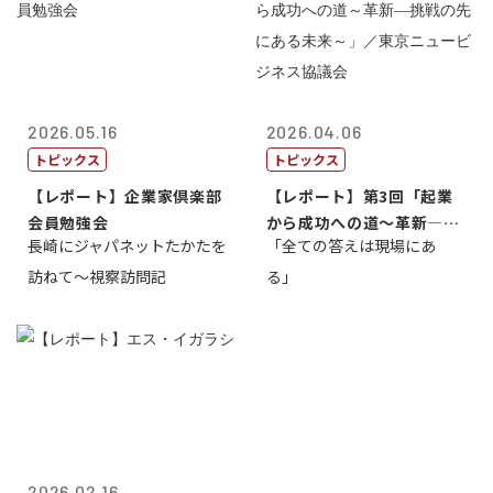
2026.05.16
2026.04.06
トピックス
トピックス
【レポート】企業家倶楽部
【レポート】第3回「起業
会員勉強会
から成功への道～革新―挑
長崎にジャパネットたかたを
「全ての答えは現場にあ
戦の先にある...
訪ねて～視察訪問記
る」
2026.02.16